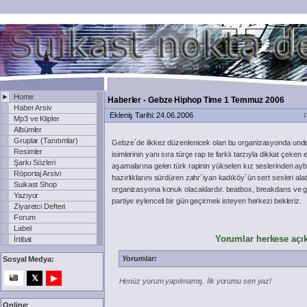
►
Home
Haberler - Gebze Hiphop Time 1 Temmuz 2006
Haber Arsiv
Ekleniş Tarihi: 24.06.2006
P
Mp3 ve Klipler
Albümler
Gruplar (Tanıtımlar)
Gebze´de ilkkez düzenlenicek olan bu organizasyonda unde
Resimler
isimlerinin yanı sıra türçe rap te farklı tarzıyla dikkat çeke
Şarkı Sözleri
aşamalarına gelen türk rapinin yükselen kız seslerinden a
Röportaj Arsivi
hazırlıklarını sürdüren zahr´iyan kadıköy´ün sert sesleri a
Suikast Shop
organizasyona konuk olacaklardır. beatbox, breakdans ve gr
Yazıyor
partiye eylenceli bir gün geçirmek isteyen herkezi bekleriz.
Ziyaretci Defteri
Forum
Label
Yorumlar herkese açıkt
İrtibat
Yorumlar:
Sosyal Medya:
𝕏
▶
Henüz yorum yapılmamış. İlk yorumu sen yaz!
Online: