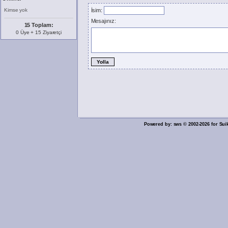
Kimse yok
İsim:
Mesajınız:
15 Toplam:
0 Üye + 15 Ziyaretçi
Powered by: sws © 2002-2026 for Sui