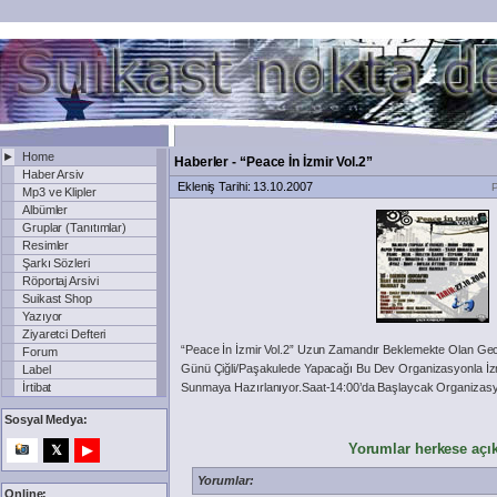
►
Home
Haberler - “Peace İn İzmir Vol.2”
Haber Arsiv
Ekleniş Tarihi: 13.10.2007
P
Mp3 ve Klipler
Albümler
Gruplar (Tanıtımlar)
Resimler
Şarkı Sözleri
Röportaj Arsivi
Suikast Shop
Yazıyor
Ziyaretci Defteri
“Peace İn İzmir Vol.2” Uzun Zamandır Beklemekte Olan Ge
Forum
Günü Çiğli/Paşakulede Yapacağı Bu Dev Organizasyonla İzmi
Label
İrtibat
Sunmaya Hazırlanıyor.Saat-14:00’da Başlaycak Organizas
Sosyal Medya:
Yorumlar herkese açıkt
𝕏
▶
Yorumlar:
Online: