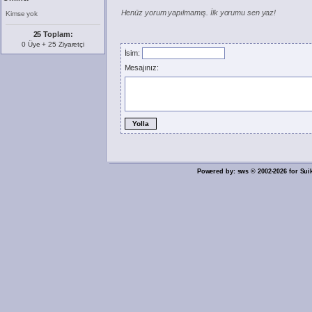
Henüz yorum yapılmamış. İlk yorumu sen yaz!
Kimse yok
25 Toplam:
0 Üye + 25 Ziyaretçi
İsim:
Mesajınız:
Powered by: sws © 2002-2026 for Sui