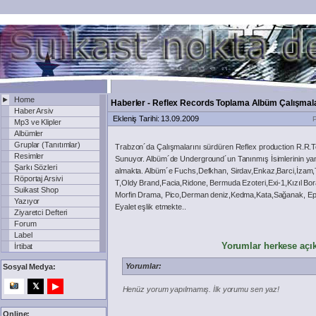
►
Home
Haberler - Reflex Records Toplama Albüm Çalışmaları
Haber Arsiv
Ekleniş Tarihi: 13.09.2009
P
Mp3 ve Klipler
Albümler
Gruplar (Tanıtımlar)
Trabzon´da Çalışmalarını sürdüren Reflex production R.R.
Resimler
Sunuyor. Albüm´de Underground´un Tanınmış İsimlerinin yan
Şarkı Sözleri
almakta. Albüm´e Fuchs,Defkhan, Sirdav,Enkaz,Barci,İzam
Röportaj Arsivi
T,Oldy Brand,Facia,Ridone, Bermuda Ezoteri,Exi-1,Kızıl Bo
Suikast Shop
Morfin Drama, Pico,Derman deniz,Kedma,Kata,Sağanak, Epe
Yazıyor
Eyalet eşlik etmekte..
Ziyaretci Defteri
Forum
Label
Yorumlar herkese açıkt
İrtibat
Yorumlar:
Sosyal Medya:
𝕏
▶
Henüz yorum yapılmamış. İlk yorumu sen yaz!
Online: