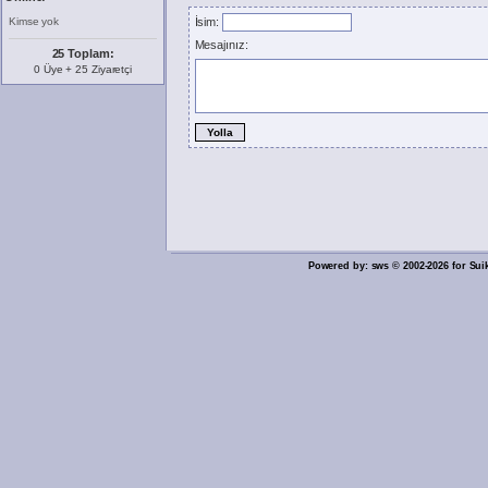
Kimse yok
İsim:
Mesajınız:
25 Toplam:
0 Üye + 25 Ziyaretçi
Powered by: sws © 2002-2026 for Sui