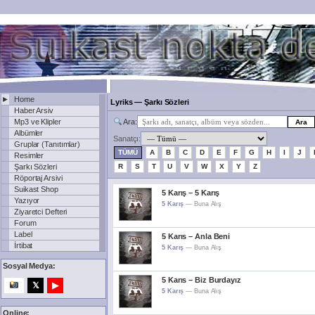
►
Home
Lyriks — Şarkı Sözleri
Haber Arsiv
Ara:
Mp3 ve Klipler
Albümler
Sanatçı:
Gruplar (Tanıtımlar)
TÜMÜ
A
B
C
D
E
F
G
H
I
J
Resimler
Şarkı Sözleri
R
S
T
U
V
W
X
Y
Z
Röportaj Arsivi
Suikast Shop
5 Karış – 5 Karış
Yazıyor
5 Karış
—
Buna Alış
Ziyaretci Defteri
Forum
Label
5 Karıs – Anla Beni
İrtibat
5 Karış
—
Buna Alış
Sosyal Medya:
5 Karıs – Biz Burdayız
𝕏
▶
5 Karış
—
Buna Alış
Online: