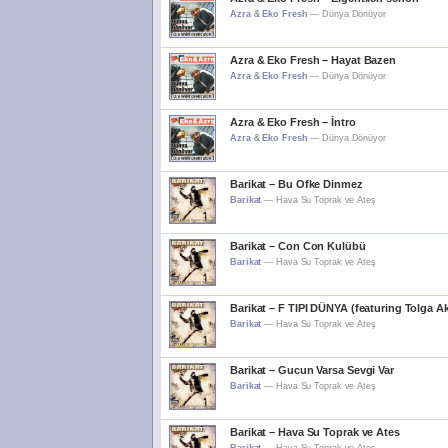
Azra
&
Eko Fresh
—
Dünya Dönüyor
Azra & Eko Fresh – Hayat Bazen
Azra
&
Eko Fresh
—
Dünya Dönüyor
Azra & Eko Fresh – İntro
Azra
&
Eko Fresh
—
Dünya Dönüyor
Barikat – Bu Ofke Dinmez
Barikat
—
Hava Su Toprak ve Ateş
Barikat – Con Con Kulübü
Barikat
—
Hava Su Toprak ve Ateş
Barikat – F TIPI DÜNYA (featuring Tolga A
Barikat
—
Hava Su Toprak ve Ateş
Barikat – Gucun Varsa Sevgi Var
Barikat
—
Hava Su Toprak ve Ateş
Barikat – Hava Su Toprak ve Ates