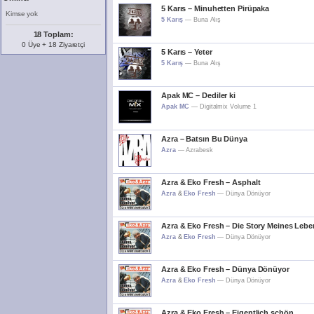
5 Karıs – Minuhetten Pirüpaka
Kimse yok
5 Karış
—
Buna Alış
18 Toplam:
0 Üye + 18 Ziyaretçi
5 Karıs – Yeter
5 Karış
—
Buna Alış
Apak MC – Dediler ki
Apak MC
—
Digitalmix Volume 1
Azra – Batsın Bu Dünya
Azra
—
Azrabesk
Azra & Eko Fresh – Asphalt
Azra
&
Eko Fresh
—
Dünya Dönüyor
Azra & Eko Fresh – Die Story Meines Lebe
Azra
&
Eko Fresh
—
Dünya Dönüyor
Azra & Eko Fresh – Dünya Dönüyor
Azra
&
Eko Fresh
—
Dünya Dönüyor
Azra & Eko Fresh – Eigentlich schön