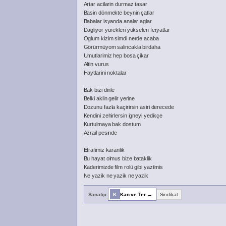
Artar acilarin durmaz tasar
Basin dönmekte beynin çatlar
Babalar isyanda analar aglar
Dagliyor yürekleri yükselen feryatlar
Oglum kizim simdi nerde acaba
Görürmüyom salincakla birdaha
Umutlarimiz hep bosa çikar
Altin vurus
Haytlarini noktalar
Bak bizi dinle
Belki aklin gelir yerine
Dozunu fazla kaçirirsin asiri derecede
Kendini zehirlersin igneyi yedikçe
Kurtulmaya bak dostum
Azrail pesinde
Etrafimiz karanlik
Bu hayat olmus bize bataklik
Kaderimizde film rolü gibi yazilmis
Ne yazik ne yazik ne yazik
Sanatçı:
K
Kan ve Ter →
Sindikat