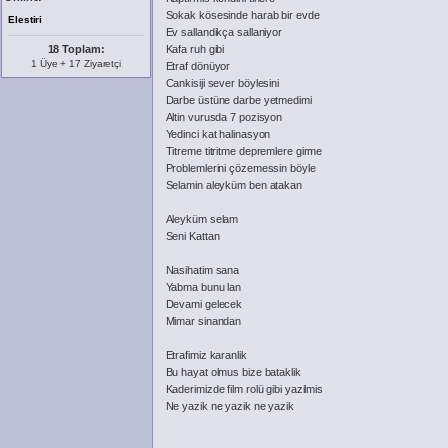
Sokak kösesinde harab bir evde
Elestiri
Ev sallandikça sallaniyor
18 Toplam:
Kafa ruh gibi
1 Üye + 17 Ziyaretçi
Etraf dönüyor
Cankisiji sever böylesini
Darbe üstüne darbe yetmedimi
Altin vurusda 7 pozisyon
Yedinci kat halinasyon
Titreme titritme depremlere girme
Problemlerini çözemessin böyle
Selamin aleyküm ben atakan
Aleyküm selam
Seni Kattan
Nasihatim sana
Yabma bunu lan
Devami gelecek
Mimar sinandan
Etrafimiz karanlik
Bu hayat olmus bize bataklik
Kaderimizde film rolü gibi yazilmis
Ne yazik ne yazik ne yazik