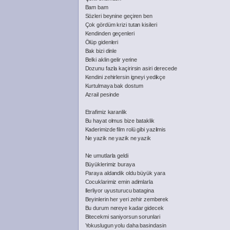
Bam bam
Sözleri beynine geçiren ben
Çok gördüm krizi tutan kisileri
Kendinden geçenleri
Ölüp gidenleri
Bak bizi dinle
Belki aklin gelir yerine
Dozunu fazla kaçirirsin asiri derecede
Kendini zehirlersin igneyi yedikçe
Kurtulmaya bak dostum
Azrail pesinde
Etrafimiz karanlik
Bu hayat olmus bize bataklik
Kaderimizde film rolü gibi yazilmis
Ne yazik ne yazik ne yazik
Ne umutlarla geldi
Büyüklerimiz buraya
Paraya aldandik oldu büyük yara
Cocuklarimiz emin adimlarla
Ilerliyor uyusturucu batagina
Beyinlerin her yeri zehir zemberek
Bu durum nereye kadar gidecek
Bitecekmi saniyorsun sorunlari
Yokuslugun yolu daha basindasin