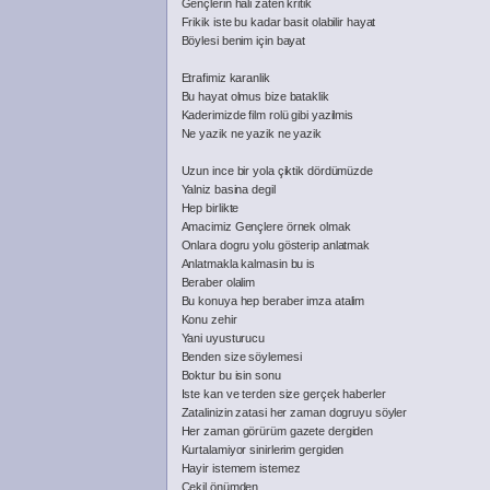
Gençlerin hali zaten kritik
Frikik iste bu kadar basit olabilir hayat
Böylesi benim için bayat
Etrafimiz karanlik
Bu hayat olmus bize bataklik
Kaderimizde film rolü gibi yazilmis
Ne yazik ne yazik ne yazik
Uzun ince bir yola çiktik dördümüzde
Yalniz basina degil
Hep birlikte
Amacimiz Gençlere örnek olmak
Onlara dogru yolu gösterip anlatmak
Anlatmakla kalmasin bu is
Beraber olalim
Bu konuya hep beraber imza atalim
Konu zehir
Yani uyusturucu
Benden size söylemesi
Boktur bu isin sonu
Iste kan ve terden size gerçek haberler
Zatalinizin zatasi her zaman dogruyu söyler
Her zaman görürüm gazete dergiden
Kurtalamiyor sinirlerim gergiden
Hayir istemem istemez
Çekil önümden