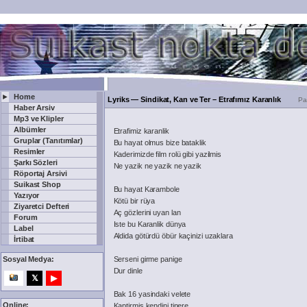
►
Home
Lyriks
— Sindikat, Kan ve Ter – Etrafımız Karanlık
Pa
Haber Arsiv
Mp3 ve Klipler
Albümler
Etrafimiz karanlik
Gruplar (Tanıtımlar)
Bu hayat olmus bize bataklik
Resimler
Kaderimizde film rolü gibi yazilmis
Şarkı Sözleri
Ne yazik ne yazik ne yazik
Röportaj Arsivi
Suikast Shop
Bu hayat Karambole
Yazıyor
Kötü bir rüya
Ziyaretci Defteri
Aç gözlerini uyan lan
Forum
Iste bu Karanlik dünya
Label
Aldida götürdü öbür kaçinizi uzaklara
İrtibat
Sosyal Medya:
Serseni girme panige
Dur dinle
𝕏
▶
Bak 16 yasindaki velete
Online:
Kaptirmis kendini tinere