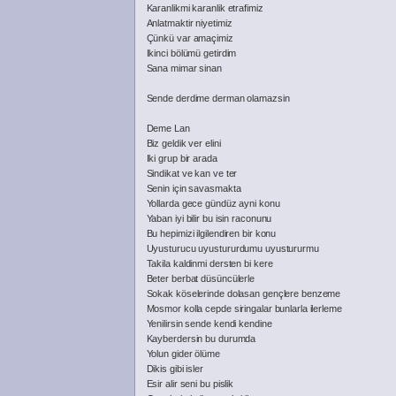
Karanlikmi karanlik etrafimiz
Anlatmaktir niyetimiz
Çünkü var amaçimiz
Ikinci bölümü getirdim
Sana mimar sinan
Sende derdime derman olamazsin
Deme Lan
Biz geldik ver elini
Iki grup bir arada
Sindikat ve kan ve ter
Senin için savasmakta
Yollarda gece gündüz ayni konu
Yaban iyi bilir bu isin raconunu
Bu hepimizi ilgilendiren bir konu
Uyusturucu uyustururdumu uyustururmu
Takila kaldinmi dersten bi kere
Beter berbat düsüncülerle
Sokak köselerinde dolasan gençlere benzeme
Mosmor kolla cepde siringalar bunlarla ilerleme
Yenilirsin sende kendi kendine
Kayberdersin bu durumda
Yolun gider ölüme
Dikis gibi isler
Esir alir seni bu pislik